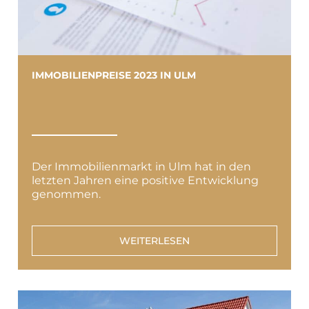
IMMOBILIENPREISE 2023 IN ULM
Der Immobilienmarkt in Ulm hat in den
letzten Jahren eine positive Entwicklung
genommen.
WEITERLESEN